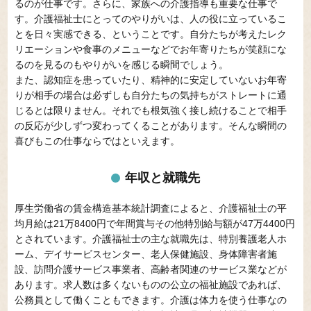
るのが仕事です。さらに、家族への介護指導も重要な仕事で
す。介護福祉士にとってのやりがいは、人の役に立っているこ
とを日々実感できる、ということです。自分たちが考えたレク
リエーションや食事のメニューなどでお年寄りたちが笑顔にな
るのを見るのもやりがいを感じる瞬間でしょう。
また、認知症を患っていたり、精神的に安定していないお年寄
りが相手の場合は必ずしも自分たちの気持ちがストレートに通
じるとは限りません。それでも根気強く接し続けることで相手
の反応が少しずつ変わってくることがあります。そんな瞬間の
喜びもこの仕事ならではといえます。
年収と就職先
厚生労働省の賃金構造基本統計調査によると、介護福祉士の平
均月給は21万8400円で年間賞与その他特別給与額が47万4400円
とされています。介護福祉士の主な就職先は、特別養護老人ホ
ーム、デイサービスセンター、老人保健施設、身体障害者施
設、訪問介護サービス事業者、高齢者関連のサービス業などが
あります。求人数は多くないものの公立の福祉施設であれば、
公務員として働くこともできます。介護は体力を使う仕事なの