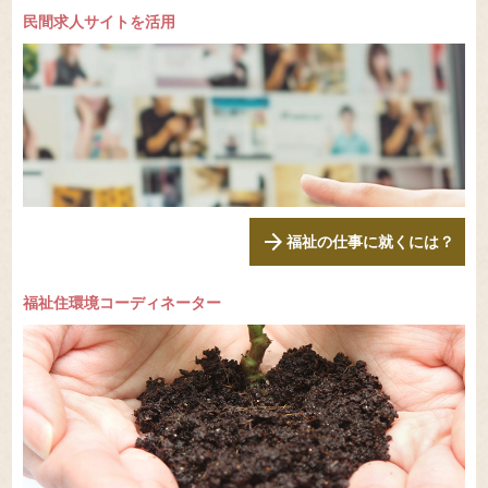
民間求人サイトを活用
arrow_forward
福祉の仕事に就くには？
福祉住環境コーディネーター