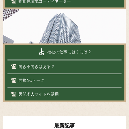
history_edu
福祉住環境コーディネーター
accessible
福祉の仕事に就くには？
history_edu
向き不向きはある？
history_edu
面接NGトーク
history_edu
民間求人サイトを活用
最新記事