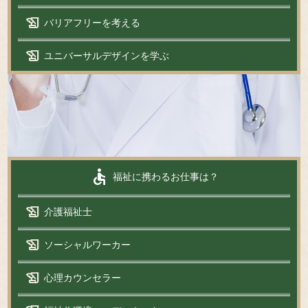
history_edu
バリアフリーを考える
history_edu
ユニバーサルデザインを学ぶ
accessible
福祉に携わるお仕事は？
history_edu
介護福祉士
history_edu
ソーシャルワーカー
history_edu
心理カウンセラー