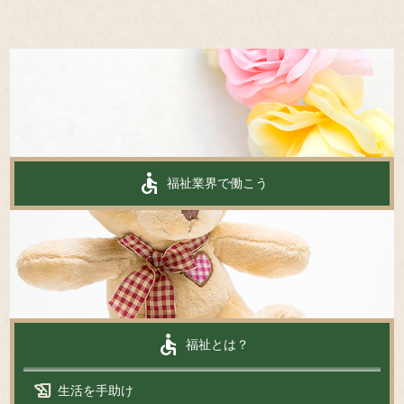
accessible
福祉業界で働こう
accessible
福祉とは？
history_edu
生活を手助け