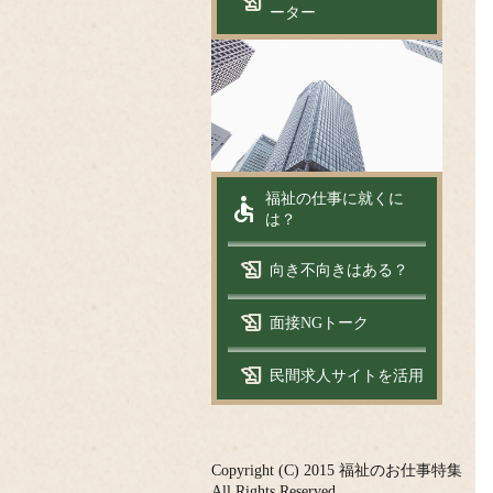
history_edu
ーター
accessible
福祉の仕事に就くに
は？
history_edu
向き不向きはある？
history_edu
面接NGトーク
history_edu
民間求人サイトを活用
Copyright (C) 2015 福祉のお仕事特集
All Rights Reserved.