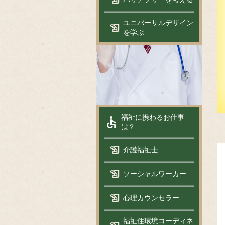
ユニバーサルデザイン
history_edu
を学ぶ
accessible
福祉に携わるお仕事
は？
history_edu
介護福祉士
history_edu
ソーシャルワーカー
history_edu
心理カウンセラー
福祉住環境コーディネ