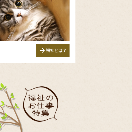
arrow_forward
福祉とは？