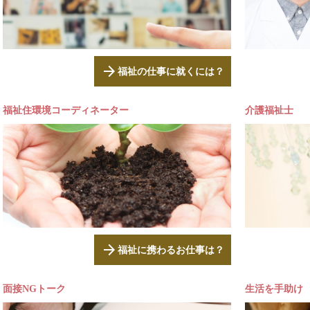
arrow_forward
福祉の仕事に就くには？
福祉住環境コーディネーター
介護福祉士
arrow_forward
福祉に携わるお仕事は？
面接NGトーク
生活を手助け