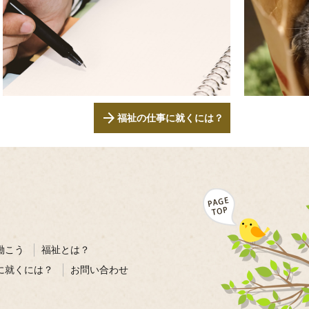
arrow_forward
福祉の仕事に就くには？
働こう
福祉とは？
に就くには？
お問い合わせ