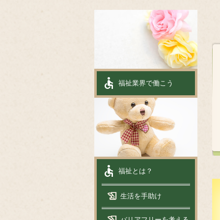
accessible
福祉業界で働こう
accessible
福祉とは？
history_edu
生活を手助け
history_edu
バリアフリーを考える